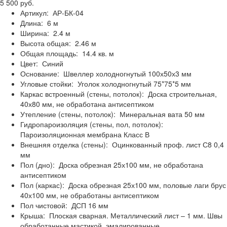
5 500 руб.
Артикул:
АР-БК-04
Длина:
6 м
Ширина:
2.4 м
Высота общая:
2.46 м
Общая площадь:
14.4 кв. м
Цвет:
Синий
Основание:
Швеллер холодногнутый 100х50х3 мм
Угловые стойки:
Уголок холодногнутый 75*75*5 мм
Каркас встроенный (стены, потолок):
Доска строительная,
40х80 мм, не обработана антисептиком
Утепление (стены, потолок):
Минеральная вата 50 мм
Гидропароизоляция (стены, пол, потолок):
Пароизоляционная мембрана Класс В
Внешняя отделка (стены):
Оцинкованный проф. лист С8 0,4
мм
Пол (дно):
Доска обрезная 25х100 мм, не обработана
антисептиком
Пол (каркас):
Доска обрезная 25х100 мм, половые лаги брус
40х100 мм, не обработаны антисептиком
Пол чистовой:
ДСП 16 мм
Крыша:
Плоская сварная. Металлический лист – 1 мм. Швы
обработанные мастикой, эмалированные.